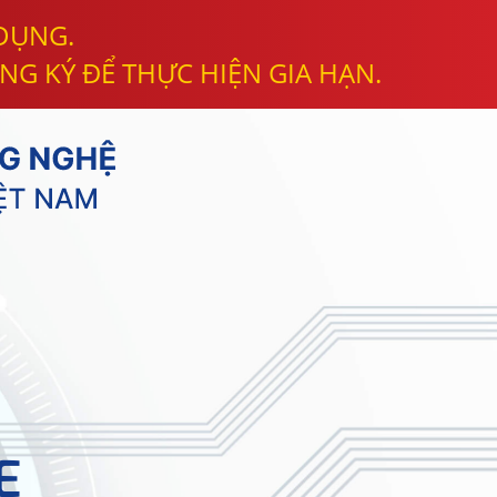
 DỤNG.
NG KÝ ĐỂ THỰC HIỆN GIA HẠN.
E