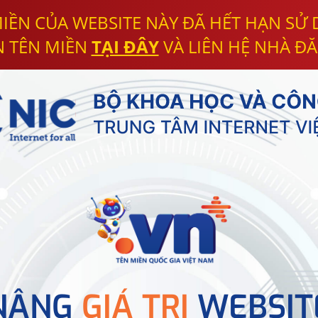
IỀN CỦA WEBSITE NÀY ĐÃ HẾT HẠN SỬ
N TÊN MIỀN
TẠI ĐÂY
VÀ LIÊN HỆ NHÀ ĐĂ
NÂNG
GIÁ TRỊ
WEBSIT