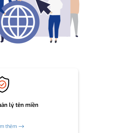
ản lý tên miền
em thêm ⟶