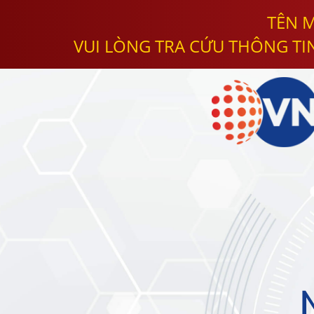
TÊN M
VUI LÒNG TRA CỨU THÔNG TI