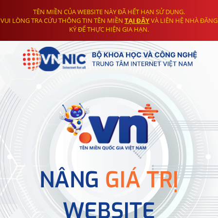
TÊN MIỀN CỦA WEBSITE NÀY ĐÃ HẾT HẠN SỬ DỤNG.
VUI LÒNG TRA CỨU THÔNG TIN TÊN MIỀN
TẠI ĐÂY
VÀ LIÊN HỆ NHÀ ĐĂNG
KÝ ĐỂ THỰC HIỆN GIA HẠN.
NÂNG
GIÁ TRỊ
WEBSITE