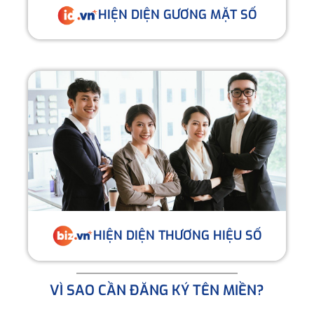
HIỆN DIỆN GƯƠNG MẶT SỐ
HIỆN DIỆN THƯƠNG HIỆU SỐ
VÌ SAO CẦN ĐĂNG KÝ TÊN MIỀN?