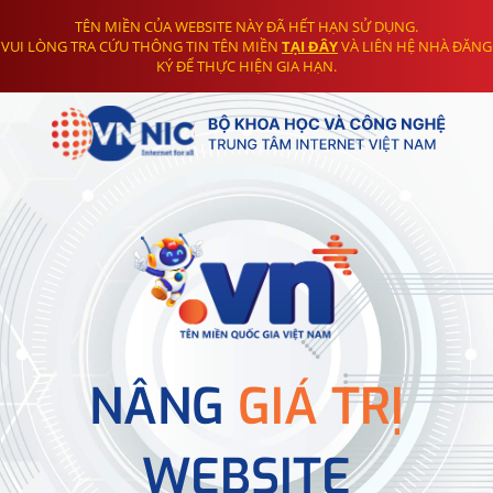
TÊN MIỀN CỦA WEBSITE NÀY ĐÃ HẾT HẠN SỬ DỤNG.
VUI LÒNG TRA CỨU THÔNG TIN TÊN MIỀN
TẠI ĐÂY
VÀ LIÊN HỆ NHÀ ĐĂNG
KÝ ĐỂ THỰC HIỆN GIA HẠN.
NÂNG
GIÁ TRỊ
WEBSITE