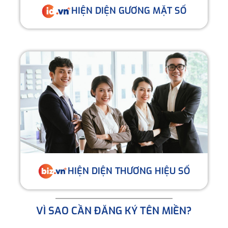
HIỆN DIỆN GƯƠNG MẶT SỐ
HIỆN DIỆN THƯƠNG HIỆU SỐ
VÌ SAO CẦN ĐĂNG KÝ TÊN MIỀN?